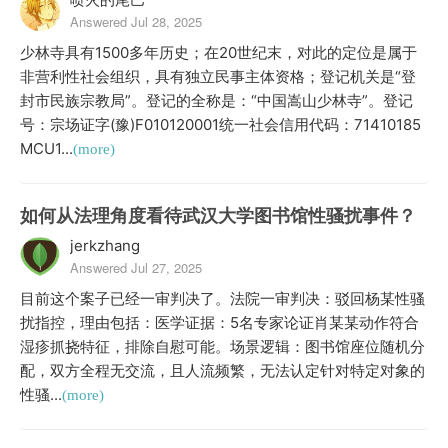
Answered Jul 28, 2025
少林寺具有1500多年历史；在20世纪末，对此的定位是属于
非营利性社会组织，具有独立民事主体资格；登记机关是“登
封市民族宗教局”。登记的全称是：“中国嵩山少林寺”。登记
号：宗场证字(豫)F010120001统一社会信用代码：71410185
MCU1...
(more)
如何从法理角度看待武汉大学图书馆性骚扰事件？
jerkzhang
Answered Jul 27, 2025
目前这个案子已经一审判决了。法院一审判决：驳回杨某性骚
扰指控，理由包括：医学证据：5名专家论证肖某某动作符合
湿疹抓挠特征，排除自慰可能。场景逻辑：图书馆座位随机分
配，双方全程无交流，且人流频繁，无法认定针对特定对象的
性骚...
(more)