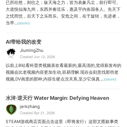
已所欣然，则往之；纵天海之力，皆为表象凡尘，前行即可。
大道悦仙海九州，东西并奏弦乐，惠及宇内各国各人。先天下
之忧而忧，后天下之乐而乐。安危之间，在于旋转，先进者，
当早...
(more)
AI带给我的改变
JiumingZhu
Created Jun 12, 2026
以前上B站看科普类视频喜欢看最新的,最高清的,觉得新发布的
视频会比老视频内容更加生动,容易理解.现在会刻意找那些老
视频,DV画质的那种,内容生硬点没关系,至少它保真....
(more)
水浒·逆天行 Water Margin: Defying Heaven
jerkzhang
Created Apr 21, 2026
STEAM游戏商店页面点击这里（即将发行）这部文图叙事类