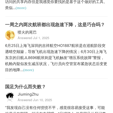
访问的共享内存但是我感觉你要找的是基于这个做好的工具。
类似...
(more)
一周之内两次航班都出现急速下降，这是巧合吗？
喷火的尾巴
Answered Jul 1, 2025
6月25日上海飞深圳的吉祥航空HO1887航班是在巡航阶段突
遇晴空颠簸，导致飞机出现急速下降的情况；6月30日上海飞
东京的日航JL8696航班则是飞机触发“增压系统故障”警报，
机舱内疑似发生减压状况，飞行员向空管宣布紧急状态后变更
目的地降...
(more)
国足为什么而失败？
JiumingZhu
Answered Jun 10, 2025
“我发现自己没有任何愤愤不平，感觉很容易接受这事，可能