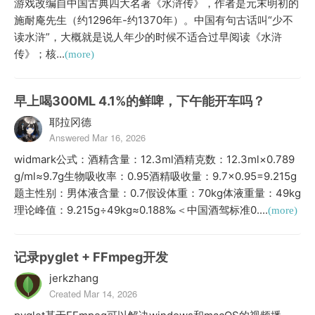
游戏改编自中国古典四大名著《水浒传》，作者是元末明初的
施耐庵先生（约1296年-约1370年）。中国有句古话叫“少不
读水浒”，大概就是说人年少的时候不适合过早阅读《水浒
传》；核...
(more)
早上喝300ML 4.1%的鲜啤，下午能开车吗？
耶拉冈德
Answered Mar 16, 2026
widmark公式：酒精含量：12.3ml酒精克数：12.3ml×0.789
g/ml≈9.7g生物吸收率：0.95酒精吸收量：9.7×0.95=9.215g
题主性别：男体液含量：0.7假设体重：70kg体液重量：49kg
理论峰值：9.215g÷49kg≈0.188‰＜中国酒驾标准0....
(more)
记录pyglet + FFmpeg开发
jerkzhang
Created Mar 14, 2026