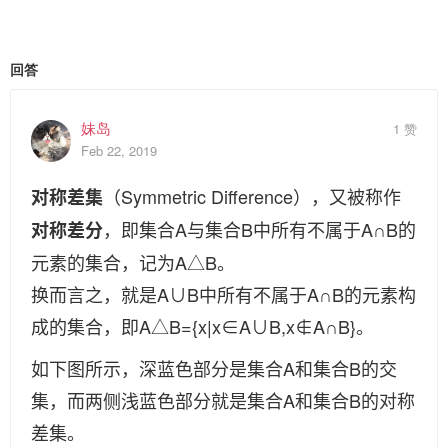
回答
妹岛
1 赞
Feb 22, 2019
（Symmetric Difference），又被称作
对称差集
，即集合A与集合B中所有不属于A∩B的
对称差分
元素的集合，记为A△B。
换而言之，就是A∪B中所有不属于A∩B的元素构
成的集合，即A△B={x|x∈A∪B,x∉A∩B}。
如下图所示，深蓝色部分是集合A和集合B的交
集，而两侧浅蓝色部分就是集合A和集合B的对称
差集。