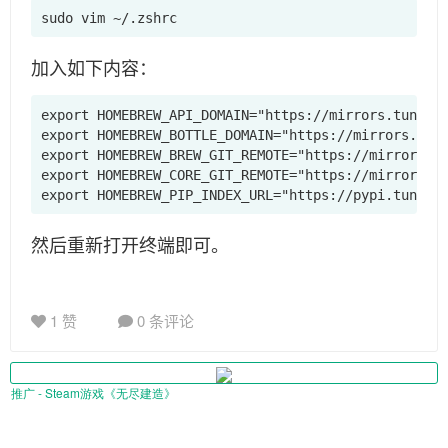
sudo vim ~/.zshrc
加入如下内容：
export HOMEBREW_API_DOMAIN="https://mirrors.tuna.ts
export HOMEBREW_BOTTLE_DOMAIN="https://mirrors.tuna
export HOMEBREW_BREW_GIT_REMOTE="https://mirrors.tu
export HOMEBREW_CORE_GIT_REMOTE="https://mirrors.tu
export HOMEBREW_PIP_INDEX_URL="https://pypi.tuna.t
然后重新打开终端即可。
1 赞
0 条评论
推广 - Steam游戏《无尽建造》