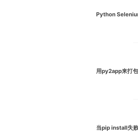
Python Seleni
用py2app来打包
当pip instal