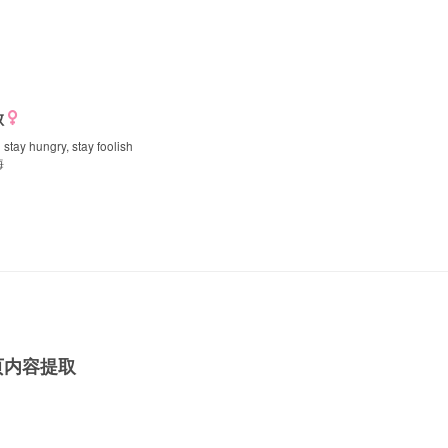
败
y hungry, stay foolish
海
：网页内容提取